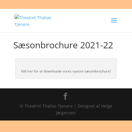
Sæsonbrochure 2021-22
klik her for at downloade vores nyeste sæsonbrochure!
© Theatret Thalias Tjenere | Designet af Helge
Jørgensen