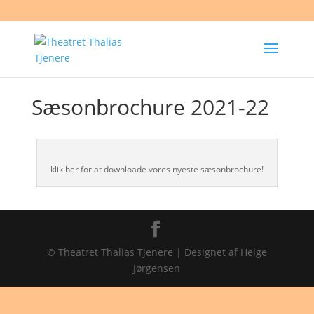
Sæsonbrochure 2021-22
klik her for at downloade vores nyeste sæsonbrochure!
© Theatret Thalias Tjenere | Designet af Helge
Jørgensen