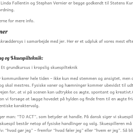
Linda Fallentin og Stephan Vernier er begge godkendt til Statens Ku
rdning.
rne for mere info.
ner
skræddersys i samarbejde med jer. Her er et udpluk af vores mest eft
g og Skuespilteknik:
 – Et grundkursus i kropslig skuespilteknik
er kommunikerer hele tiden – ikke kun med stemmen og ansigtet, men 
og skal mestres. Fysiske vaner og hæmninger kommer ubevidst til udt
 vejen for, at vi på scenen kan udtrykke os ægte, spontant og kreativ
kan vi forsøge at lægge hovedet på hylden og finde frem til en ægte fr
ntiske karaktervalg.
ger man: “TO ACT”, som betyder at handle. På dansk siger vi skuespil
skuespil består netop af fysiske handlinger og valg. Skuespilleren må
lv: “hvad gør jeg” – fremfor “hvad føler jeg” eller “hvem er jeg”. Så bl