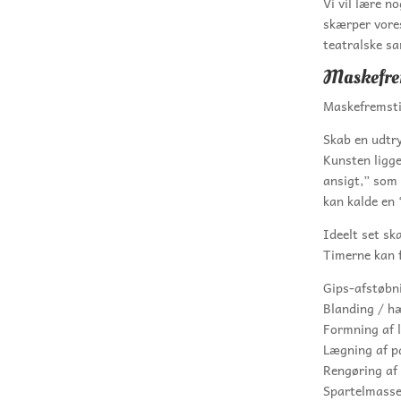
Vi vil lære n
skærper vores
teatralske s
Maskefrem
Maskefremsti
Skab en udtry
Kunsten ligge
ansigt,” som
kan kalde en 
Ideelt set ska
Timerne kan f
Gips-afstøbni
Blanding / hæ
Formning af l
Lægning af pa
Rengøring af 
Spartelmasse 