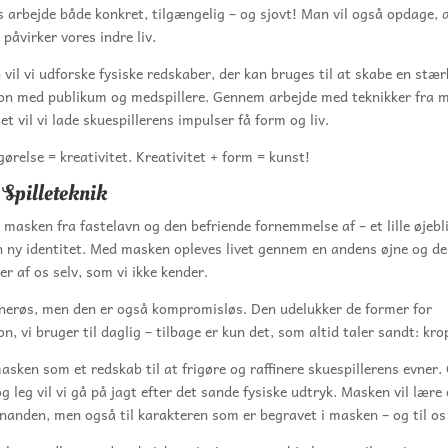
s arbejde både konkret, tilgængelig – og sjovt! Man vil også opdage, 
 påvirker vores indre liv.
b vil vi udforske fysiske redskaber, der kan bruges til at skabe en stær
n med publikum og medspillere. Gennem arbejde med teknikker fra 
et vil vi lade skuespillerens impulser få form og liv.
gørelse = kreativitet. Kreativitet + form = kunst!
Spilleteknik
e masken fra fastelavn og den befriende fornemmelse af – et lille øjebl
en ny identitet. Med masken opleves livet gennem en andens øjne og 
er af os selv, som vi ikke kender.
nerøs, men den er også kompromisløs. Den udelukker de former for
, vi bruger til daglig – tilbage er kun det, som altid taler sandt: kr
masken som et redskab til at frigøre og raffinere skuespillerens evner
g leg vil vi gå på jagt efter det sande fysiske udtryk. Masken vil lære 
hinanden, men også til karakteren som er begravet i masken – og til os 