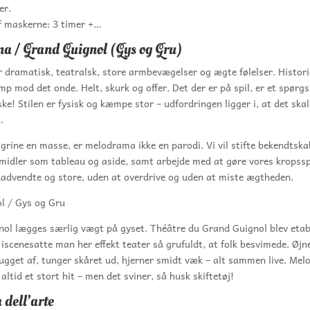
er.
f maskerne: 3 timer +…
 / Grand Guignol (Gys og Gru)
dramatisk, teatralsk, store armbevægelser og ægte følelser. Historie
p mod det onde. Helt, skurk og offer. Det der er på spil, er et spørg
ske! Stilen er fysisk og kæmpe stor – udfordringen ligger i, at det skal
.
l grine en masse, er melodrama ikke en parodi. Vi vil stifte bekendtsk
emidler som tableau og aside, samt arbejde med at gøre vores kropss
dadvendte og store, uden at overdrive og uden at miste ægtheden.
l / Gys og Gru
ol lægges særlig vægt på gyset. Théâtre du Grand Guignol blev etable
 iscenesatte man her effekt teater så grufuldt, at folk besvimede. Øjn
gget af, tunger skåret ud, hjerner smidt væk – alt sammen live. Mel
altid et stort hit – men det sviner, så husk skiftetøj!
dell’arte