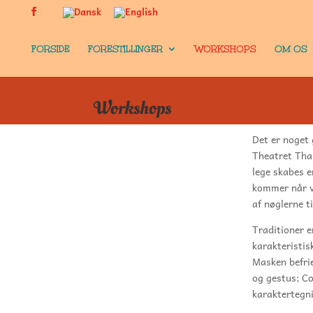
FORSIDE
FORESTILLINGER
WORKSHOPS
OM OS
Workshops
Det er noget 
Theatret Thal
lege skabes e
kommer når vi
af nøglerne ti
Traditioner e
karakteristis
Masken befri
og gestus; Co
karaktertegn