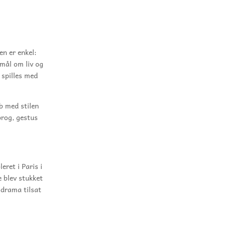
n er enkel:
smål om liv og
 spilles med
ab med stilen
prog, gestus
ret i Paris i
e blev stukket
odrama tilsat