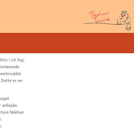
tiv i sit fag.
forløsende
nnembruddet
 Dette er en
noget
r arbejde:
tore følelser
e
e.