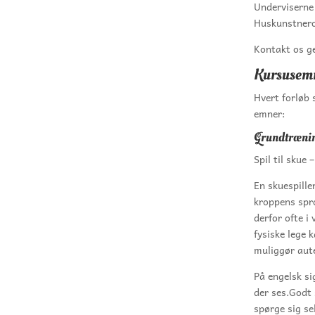
Underviserne 
Huskunstnero
Kontakt os ge
Kursusem
Hvert forløb 
emner:
Grundtrænin
Spil til skue
En skuespill
kroppens spr
derfor ofte i
fysiske lege 
muliggør aute
På engelsk si
der ses.Godt 
spørge sig se