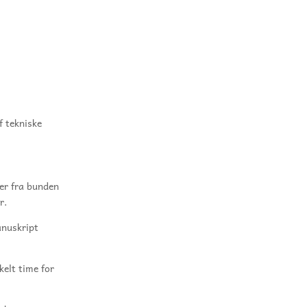
f tekniske
ger fra bunden
r.
anuskript
kelt time for