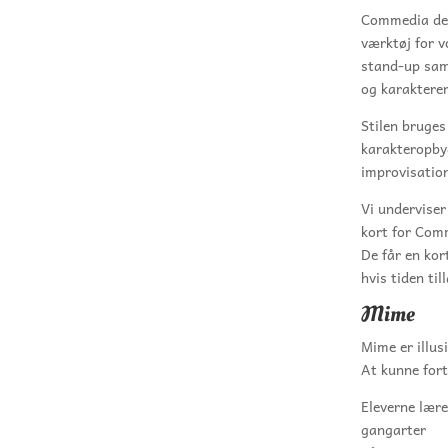
Commedia dell
værktøj for v
stand-up samt
og karakterer
Stilen bruges
karakteropbyg
improvisatio
Vi undervise
kort for Comm
De får en kor
hvis tiden til
Mime
Mime er illus
At kunne fort
Eleverne lære
gangarter