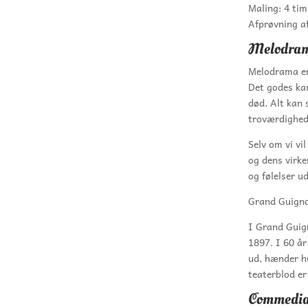
Maling: 4 tim
Afprøvning a
Melodrama
Melodrama er 
Det godes kam
død. Alt kan 
troværdighed
Selv om vi vi
og dens virk
og følelser u
Grand Guigno
I Grand Guign
1897. I 60 år
ud, hænder hu
teaterblod er 
Commedia 