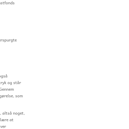
nstfonds
erspurgte
også
ryk og står
t.Gennem
igørelse, som
, altså noget,
 lære at
iver