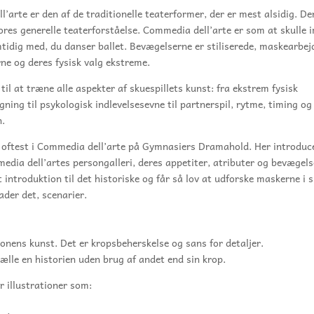
’arte er den af de traditionelle teaterformer, der er mest alsidig. Den
ores generelle teaterforståelse. Commedia dell’arte er som at skulle 
idig med, du danser ballet. Bevægelserne er stiliserede, maskearbej
ne og deres fysisk valg ekstreme.
 til at træne alle aspekter af skuespillets kunst: fra ekstrem fysisk
ning til psykologisk indlevelsesevne til partnerspil, rytme, timing og
n.
r oftest i Commedia dell’arte på Gymnasiers Dramahold. Her introduc
edia dell’artes persongalleri, deres appetiter, atributer og bevægel
t introduktion til det historiske og får så lov at udforske maskerne i 
lader det, scenarier.
ionens kunst. Det er kropsbeherskelse og sans for detaljer.
ælle en historien uden brug af andet end sin krop.
r illustrationer som: