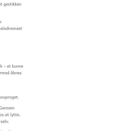
at gestikken
k
melodramaet
ik – at kunne
dermed åbnes
opssproget.
. Gennem
os at lytte,
selv.