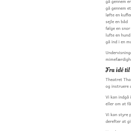
gå gennem en
gå gennem et
løfte en kuffe
sejle en båd
følge en snor
lufte en hund
gå ind i en m
Undervisninge
mimefærdigh
Fra idé til
Theatret Thal
og instruere 
Vi kan indgå 
eller om at f
Vi kan styre 
derefter at g