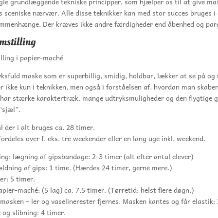
ogle grundlæggende tekniske principper, som hjælper os til at give ma
 sceniske nærvær. Alle disse teknikker kan med stor succes bruges i
ammenhænge. Der kræves ikke andre færdigheder end åbenhed og par
stilling
lling i papier-maché
ksfuld maske som er superbillig, smidig, holdbar, lækker at se på og 
r ikke kun i teknikken, men også i forståelsen af, hvordan man skaber
 har stærke karaktertræk, mange udtryksmuligheder og den flygtige 
“sjæl”.
l der i alt bruges ca. 28 timer.
ordeles over f. eks. tre weekender eller en lang uge inkl. weekend.
ng: lægning af gipsbandage: 2-3 timer (alt efter antal elever)
ldning af gips: 1 time. (Hærdes 24 timer, gerne mere.)
er: 5 timer.
pier-maché: (5 lag) ca. 7,5 timer. (Tørretid: helst flere døgn.)
masken – ler og vaselinerester fjernes. Masken kantes og får elastik: 
og slibning: 4 timer.