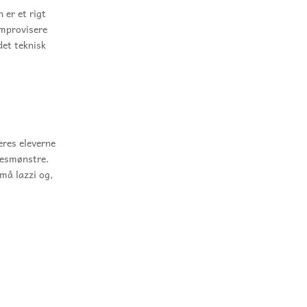
 er et rigt
improvisere
det teknisk
eres eleverne
sesmønstre.
små lazzi og,