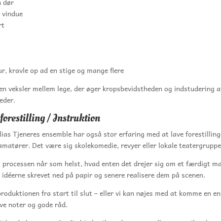
 dør
 vindue
rt
ur, kravle op ad en stige og mange flere
n veksler mellem lege, der øger kropsbevidstheden og indstudering a
eder.
 forestilling / Instruktion
ias Tjeneres ensemble har også stor erfaring med at lave forestillin
amatører. Det være sig skolekomedie, revyer eller lokale teatergruppe
i processen når som helst, hvad enten det drejer sig om et færdigt m
å idéerne skrevet ned på papir og senere realisere dem på scenen.
produktionen fra start til slut – eller vi kan nøjes med at komme en en
ive noter og gode råd.