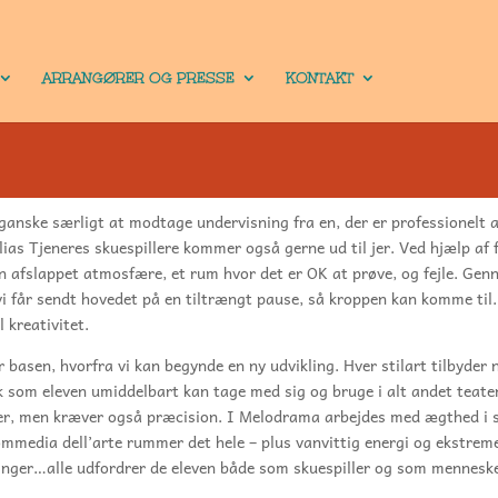
ARRANGØRER OG PRESSE
KONTAKT
ganske særligt at modtage undervisning fra en, der er professionelt ak
ias Tjeneres skuespillere kommer også gerne ud til jer. Ved hjælp af 
n afslappet atmosfære, et rum hvor det er OK at prøve, og fejle. Ge
 får sendt hovedet på en tiltrængt pause, så kroppen kan komme til.
l kreativitet.
r basen, hvorfra vi kan begynde en ny udvikling. Hver stilart tilbyder 
k som eleven umiddelbart kan tage med sig og bruge i alt andet teate
er, men kræver også præcision. I Melodrama arbejdes med ægthed i s
mmedia dell’arte rummer det hele – plus vanvittig energi og ekstrem
inger…alle udfordrer de eleven både som skuespiller og som mennesk