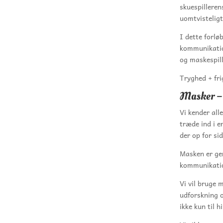
skuespilleren
uomtvisteligt
I dette forlø
kommunikatio
og maskespill
Tryghed + fri
Masker – 
Vi kender all
træde ind i 
der op for sid
Masken er ge
kommunikation
Vi vil bruge 
udforskning o
ikke kun til 