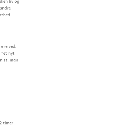
sken liv og
 andre
athed.
røre ved.
 “et nyt
gnist, man
2 timer.