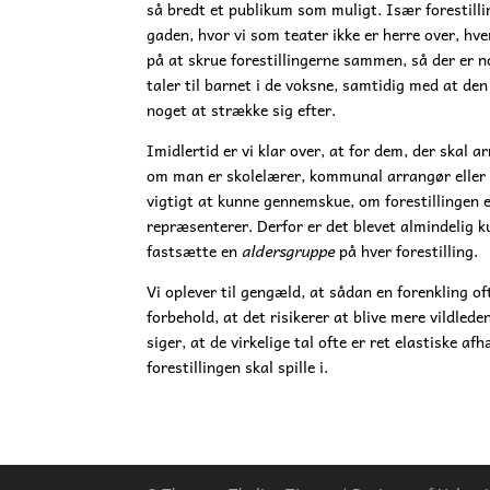
så bredt et publikum som muligt. Især forestilli
gaden, hvor vi som teater ikke er herre over, hve
på at skrue forestillingerne sammen, så der er no
taler til barnet i de voksne, samtidig med at d
noget at strække sig efter.
Imidlertid er vi klar over, at for dem, der skal a
om man er skolelærer, kommunal arrangør eller f
vigtigt at kunne gennemskue, om forestillingen 
repræsenterer. Derfor er det blevet almindelig 
fastsætte en
aldersgruppe
på hver forestilling.
Vi oplever til gengæld, at sådan en forenkling 
forbehold, at det risikerer at blive mere vildled
siger, at de virkelige tal ofte er ret elastiske
forestillingen skal spille i.