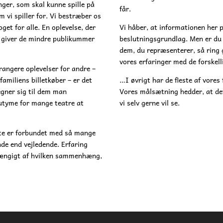
nger, som skal kunne spille på
får.
m vi spiller for. Vi bestræber os
get for alle. En oplevelse, der
Vi håber, at informationen her 
en giver de mindre publikummer
beslutningsgrundlag. Men er du i
dem, du repræsenterer, så ring g
vores erfaringer med de forskel
rrangere oplevelser for andre –
amiliens billetkøber – er det
…I øvrigt har de fleste af vores
egner sig til dem man
Vores målsætning hedder, at det
kutyme for mange teatre at
vi selv gerne vil se.
ofte er forbundet med så mange
ende end vejledende. Erfaring
 afhængigt af hvilken sammenhæng,