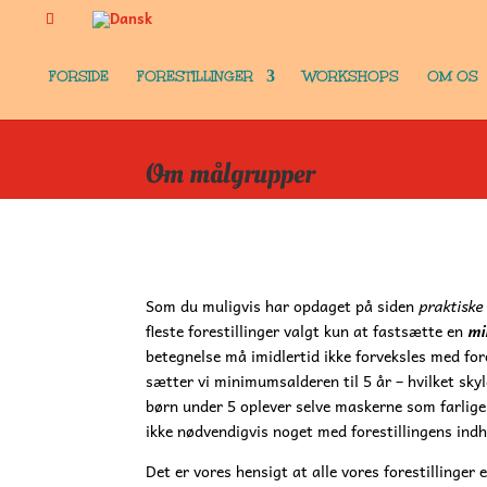
FORSIDE
FORESTILLINGER
WORKSHOPS
OM OS
Om målgrupper
Som du muligvis har opdaget på siden
praktiske
fleste forestillinger valgt kun at fastsætte en
mi
betegnelse må imidlertid ikke forveksles med for
sætter vi minimumsalderen til 5 år – hvilket sky
børn under 5 oplever selve maskerne som farlige
ikke nødvendigvis noget med forestillingens indh
Det er vores hensigt at alle vores forestillinger 