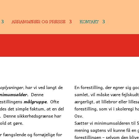
ARRANGØRER OG PRESSE
KONTAKT
 oplysninger
, har vi ved langt de
En forestilling, der egner sig god
nimumsalder.
Denne
samlet, vil måske være fejlskudt 
estillingens
målgruppe
.
Ofte
ærgerligt, at lillebror eller lill
ldes det simple faktum, at en del
forestilling, som vi i skoleregi h
.
Denne sikkerhedsgrænse har
Osv.
old at gøre.
Sætter vi minimumsalderen til 5,
mening sagtens vil kunne få en 
er fængslende og fornøjelige for
forestillingen – selvom den bliv