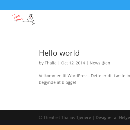
Hello world
by
Thalia
|
Oct 12, 2014
|
News @en
Velkommen til WordPress. Dette er dit første in
begynde at blogge!
© Theatret Thalias Tjenere | Designet af Helg